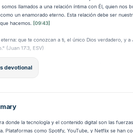
, somos llamados a una relación íntima con Él, quien nos 
como un enamorado eterno. Esta relación debe ser nuestra
o que hacemos.
[09:43]
a eterna: que te conozcan a ti, el único Dios verdadero, y a 
o." (Juan 17:3, ESV)
pasos concretos puedes tomar hoy para profundizar tu rel
s devotional
rioridad diaria?
mmary
a donde la tecnología y el contenido digital son las fuerza
a. Plataformas como Spotify, YouTube, y Netflix se han co