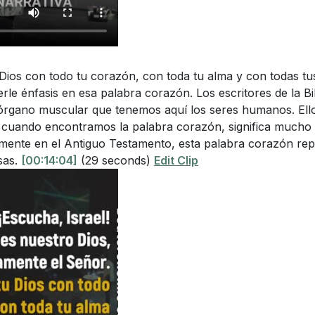
mpartes refleje los valores del Reino de Dios?
[24:38]
ta Revolución de la Comunicación
royecto o tarea en la que estés trabajando. ¿Cómo puedes i
ia de la Cultura Digital
e y multiplicar tus esfuerzos para que tengan un impacto 
 a Ser Discípulos
el Espíritu Santo
Dios con todo tu corazón, con toda tu alma y con todas tu
uedes hacer en tu rutina diaria para asegurarte de que es
le énfasis en esa palabra corazón. Los escritores de la Bi
ción y Excelencia
n Dios sobre otras influencias culturales?
[06:04]
órgano muscular que tenemos aquí los seres humanos. Ello
 y Cierre
ser un ejemplo de autenticidad y dependencia de Jesús e
a, cuando encontramos la palabra corazón, significa mucho
ialmente en el Antiguo Testamento, esta palabra corazón re
cativo?
[29:21]
sas.
[00:14:04]
(29 seconds)
Edit Clip