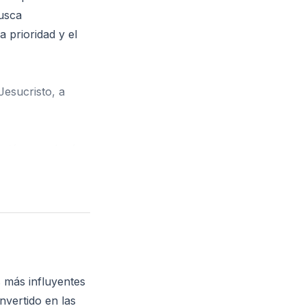
busca
 prioridad y el
Jesucristo, a
ación con Jesús
s más influyentes
nvertido en las