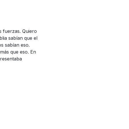
nvitar al Espíritu
eterno?
[34:07]
s fuerzas. Quiero
tás priorizando
blia sabían que el
s sabían eso.
n tu entorno
 más que eso. En
presentaba