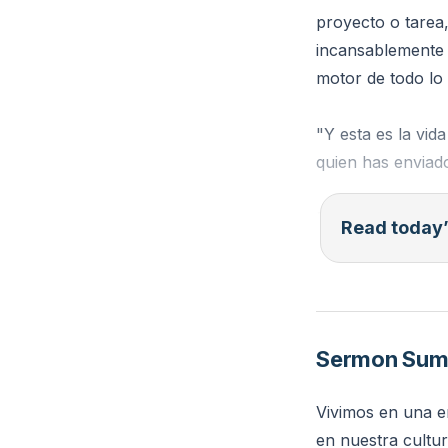
proyecto o tarea
incansablemente 
motor de todo l
"Y esta es la vid
quien has enviad
Reflexión: ¿Qué 
Read today’
y hacer de Él tu p
Sermon Su
Vivimos en una er
en nuestra cultur