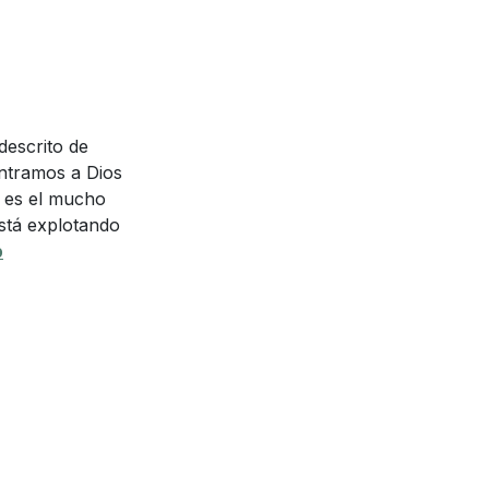
descrito de
ontramos a Dios
sa es el mucho
está explotando
p