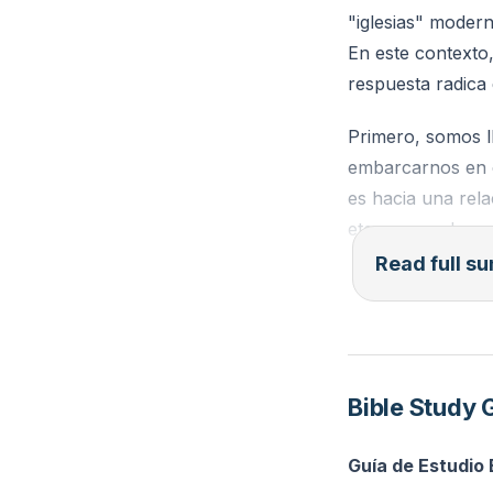
"iglesias" moder
En este contexto
respuesta radica 
Primero, somos l
embarcarnos en c
es hacia una rel
eterno que desea
hacemos y debe s
Read full 
Segundo, somos ll
su imagen, estamo
la iglesia, el ar
Bible Study 
el estándar de e
reflejo de la cre
Guía de Estudio
Reino de Dios.