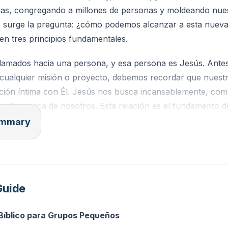
nas, congregando a millones de personas y moldeando nue
, surge la pregunta: ¿cómo podemos alcanzar a esta nuev
en tres principios fundamentales.
lamados hacia una persona, y esa persona es Jesús. Ante
ualquier misión o proyecto, debemos recordar que nuestr
ación íntima con Él. Jesús nos busca incansablemente, c
 estar cerca de nosotros. Esta relación es el fundamento d
er nuestra prioridad antes de intentar impactar al mundo.
summary
amados a crear cultura. Dios es un artista creativo, y no
s diseñados para reflejar esa creatividad. No importa si n
te, la educación, o cualquier otro campo; estamos llamados a 
Guide
xcelencia en todo lo que hacemos. La cultura que creamos 
atividad y la innovación de Dios, inspirando a otros y mostra
 Bíblico para Grupos Pequeños