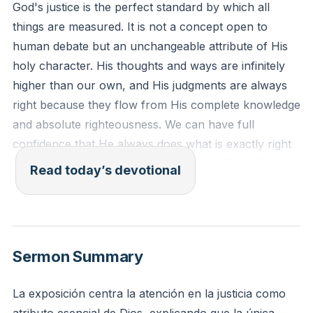
God's justice is the perfect standard by which all
things are measured. It is not a concept open to
human debate but an unchangeable attribute of His
holy character. His thoughts and ways are infinitely
higher than our own, and His judgments are always
right because they flow from His complete knowledge
and absolute righteousness. We can have full
confidence that He always does what is exactly right
according to His own perfect standard.
[30:40]
Read today’s devotional
The Rock! His work is perfect, For all His ways are
just; A God of faithfulness and without injustice,
Righteous and upright is He.
Sermon Summary
Deuteronomy 32:4 (NASB)
La exposición centra la atención en la justicia como
Reflection: When have you recently been tempted to