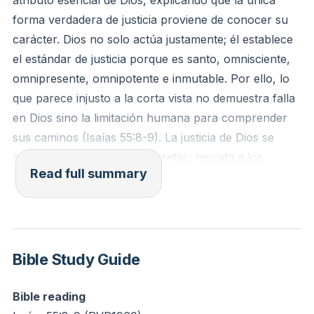
atributo esencial de Dios, explicando que la única
question God's fairness in a situation? How might
forma verdadera de justicia proviene de conocer su
trusting in His higher perspective and perfect justice
carácter. Dios no solo actúa justamente; él establece
change your response to that circumstance?
el estándar de justicia porque es santo, omnisciente,
omnipresente, omnipotente e inmutable. Por ello, lo
que parece injusto a la corta vista no demuestra falla
en Dios sino la limitación humana para comprender
sus caminos (Isaías 55:8-9). La justicia de Dios se
manifiesta de maneras concretas: rescata a los
Read full summary
oprimidos, castiga la rebelión persistente y ofrece
restauración cuando hay arrepentimiento genuino
(Salmo 103; Jeremías 29).
La justicia se muestra a través de las tres personas de
Bible Study Guide
la Trinidad. El Padre funge como juez supremo que
sienta las normas morales y administra juicio
Bible reading
conforme a su santidad; el Hijo encarna la justicia al