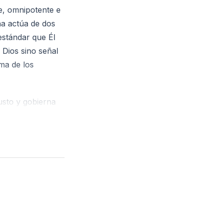
te, omnipotente e
ina actúa de dos
estándar que Él
 Dios sino señal
ma de los
justo y gobierna
freciendo
gua esa justicia,
uciendo fruto
e Dios, sino que
responsabilidad y
 debida: el