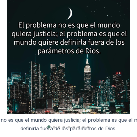
esafía la presunción de construir normas morales desligad
Observación:**
 la demanda de justicia
o un ejemplo moral sino la solución jurídica: alguien sin pe
, David clama a Dios pidiendo justicia. ¿Qué razones especí
a que pudiéramos ser declarados justos. Esta sustitución e
 lo escuche y actúe a su favor?
tanto el costo pagado como la nueva identidad recibida; la 
scribe a sus enemigos en los versículos 9-12. ¿Qué caracter
 la relación con Dios y con la ley moral.
los destaca David que demuestran su injusticia?
cita vida justa
tizó que la justicia de Dios no es un ideal humano mutable,
lo conviene sobre pecado, sino que habilita hábitos concreto
reador. ¿Cómo se alinea la petición de David en el Salmo 1
ntrol y fruto relacional. La presencia del Espíritu convierte
ter inmutable de Dios?
 fe auténtica produce conducta mensurable y coherente con
ge conducta coherente
no es que el mundo quiera justicia; el problema es que el
la justicia de Cristo implica vivir con honestidad cotidiana 
nterpretación:**
definirla fuera de los parámetros de Dios.
firmar la verdad teológica; la comunidad y el mundo juzgan l