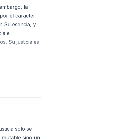
 embargo, la
 por el carácter
en Su esencia, y
ia e
s. Su justicia es
 caminos son
is caminos y mis
justo" según tus
ble de Dios?
sticia solo se
o mutable sino un