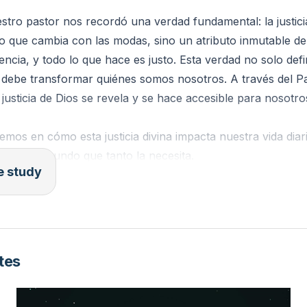
a la justicia de Dios y tiene consecuencias comunitarias y
stro pastor nos recordó una verdad fundamental: la justici
rivados. Segundo, valorar profundamente la obra sustituti
que cambia con las modas, sino un atributo inmutable de 
agó lo debido y nos vistió con su justicia debe producir gra
encia, y todo lo que hace es justo. Esta verdad no solo defi
ercero, permitir que el Espíritu impulse una transformación t
debe transformar quiénes somos nosotros. A través del Pad
ustificación es una conducta coherente —honestidad, fidelid
a justicia de Dios se revela y se hace accesible para nosotro
isme— que demuestra responsabilidad cristiana en casa, igl
cia de Dios define nuestra eternidad y moldea nuestro comp
mos en cómo esta justicia divina impacta nuestra vida dia
 debate teórico sino de encarnación práctica. Que la send
la en un mundo que tanto la necesita.
 reconocida por Dios mismo.
le study
a:**
a del carácter divino
una idea social sino la expresión del ser inmutable de Dios. 
tes
o está enraizado en su santidad y sabiduría infinitas; cuando
usticia, estamos frente a límites humanos, no a arbitrarie