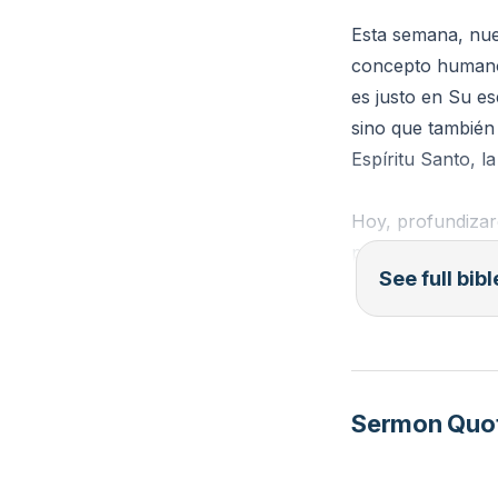
pecado es ofensa 
Esta semana, nue
meros tropiezos p
concepto humano 
entender que Él p
es justo en Su es
que lo refleje. T
sino que también 
evidencia de la j
Espíritu Santo, l
manipulación o ch
En suma: la justi
Hoy, profundizare
No es materia de
podemos reflejar
la de los justos,
See full bib
---
Puntos clave
**Lectura Bíblic
- La justicia brot
Salmo 17
La justicia no es 
Sermon Quo
cada juicio divin
---
comprendemos su j