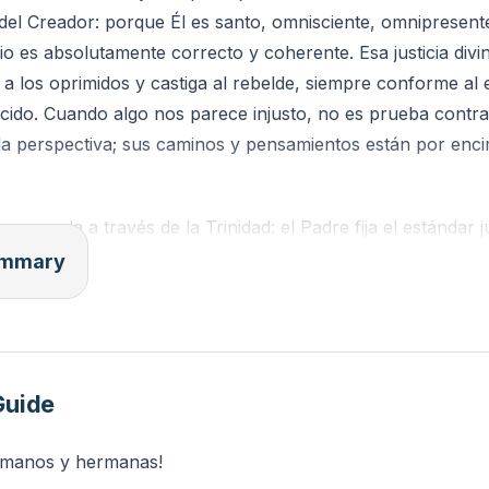
 del Creador: porque Él es santo, omnisciente, omnipresen
cio es absolutamente correcto y coherente. Esa justicia div
a los oprimidos y castiga al rebelde, siempre conforme al 
cido. Cuando algo nos parece injusto, no es prueba contra
ada perspectiva; sus caminos y pensamientos están por enci
s se revela a través de la Trinidad: el Padre fija el estándar 
el Hijo lo satisface al tomar sobre sí nuestros pecados, o
summary
rdón mediante su sacrificio perfecto; el Espíritu Santo atesti
cesidad de ella y capacita para vivir conforme a ella prod
del creyente. La justificación no solo es un cambio legal ant
as éticas: el creyente justificado debe mostrar integridad, 
Guide
formado que refleje la justicia que recibió.
ermanos y hermanas!
igencias prácticas. Primero, tomar el pecado con la seriedad