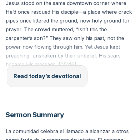
Jesus stood on the same downtown corner where
He’d once rescued His disciple—a place where crack
pipes once littered the ground, now holy ground for
prayer. The crowd muttered, “Isn’t this the
carpenter’s son?” They saw only his past, not the
power now flowing through him. Yet Jesus kept
preaching, unshaken by their unbelief. His scars
became His message.
[05:46]
Read today’s devotional
Rejection couldn’t stop Jesus’ mission. He knew His
Father’s voice mattered more than hometown
opinions. When others reduce you to your past,
remember: God repurposes your pain. Your darkest
Sermon Summary
streets become pulpits.
La comunidad celebra el llamado a alcanzar a otros
Many of us hide our stories, fearing judgment. But