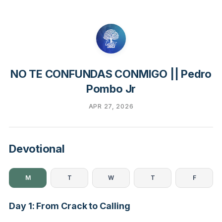
NO TE CONFUNDAS CONMIGO || Pedro
Pombo Jr
APR 27, 2026
Devotional
M
T
W
T
F
Day 1: From Crack to Calling